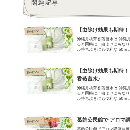
関連記事
【虫除け効果も期待！
朝のあいさつ
沖縄月桃芳香蒸留水は 沖縄
ると同時に、虫よけにもなり
ル持ち歩きにも便利な 50ｍ
【虫除け効果も期待！
朝のあいさつ
香蒸留水♪
沖縄月桃芳香蒸留水は 沖縄
ると同時に、虫よけにもなり
ル持ち歩きにも便利な 50ｍ
葛飾公民館で アロマ
朝のあいさつ
葛飾公民館でアロマ講座開催