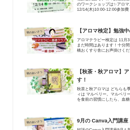
のワークショップは✨アロマ
12/14(木)10:00-12:
【アロマ検定】勉強中
朝のあいさつ
アロマテラピー検定は 11月
まだ時間はあります！十分間
橋おくすり舎にお声掛けくだ
【秋茶・秋アロマ】ア
朝のあいさつ
す！
秋茶と秋アロマは どちらも
ィは マルベリー。マルベリ
を食前の習慣にしたら、血糖
わせて体調管理にご利用くだ
9月の Canva入門講座
朝のあいさつ
好評のCanva入門講座9