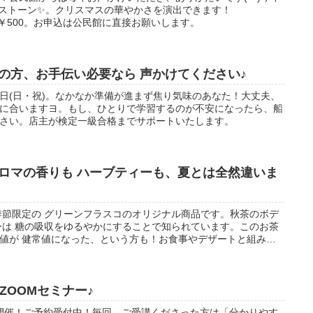
ストーン✨。クリスマスの華やかさを演出できます！
00参加費￥500。お申込は公民館に直接お願いします。
の方、お手伝い必要なら 声かけてください♪
3日(日・祝)。なかなか準備が進まず焦り気味のあなた！大丈夫、
に合いますヨ。もし、ひとりで学習するのが不安になったら、船
さい。店主が検定一級合格までサポートいたします。
ロマの香りも ハーブティーも、夏とは全然違いま
季節限定の グリーンフラスコのオリジナル商品です。秋茶のボデ
ーは 糖の吸収をゆるやかにすることで知られています。このお茶
値が 健常値になった、という方も！お食事やデザートと組み合
さい。
 ZOOMセミナー♪
月も開催！ご予約受付中！毎回、ご受講くださった方は「分かりやす