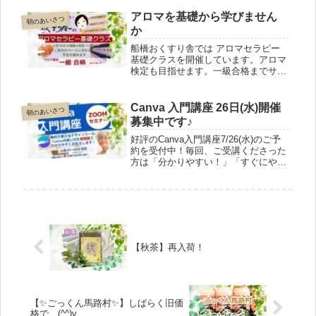
フラワーエッセンス植物のエネルギー
で心を癒す自然療法のひとつで、副作
アロマを基礎から学びません
朝のあいさつ
用の心配も、食品や 他の薬剤との相
か
互作用もありません。エッセンスは38
種類。ご自分で選んでも、店主がお手
船橋おくすり舎では アロマセラピー
伝いしても。
基礎クラスを開催しています。アロマ
検定も目指せます。一級合格までサポ
ートします。いつからでも始められ
て、ご自身のペースですすめられま
す。楽しみながら きちんと学びたい
Canva 入門講座 26日(水)開催
朝のあいさつ
方にお勧め！気軽にお問合せ下さい
募集中です♪
(^^)
好評のCanva入門講座7/26(水)のご予
約を受付中！毎回、ご受講くださった
方は「分かりやすい！」「すぐにやっ
てみたい！」と言ってくださいます。
実際使うと必ず聞きたいことが出るの
で、一回の・質問時間を設けました。
まずは一回ご受講ください！
【秋茶】再入荷！
【✨ごっくん馬路村✨】しばらく旧価
格で…(^^)v