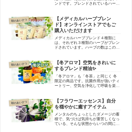
ンドです。ブレンドされているハーブ
には、スッキリと症状を緩和する効果
や、ビタミンC補給が期待できます。
花粉症対策、症状の軽い方ならこれだ
【メディカルハーブブレン
朝のあいさつ
けでOKかも！？この時期だけ販売さ
ド】オンラインストアでもご
れるお茶。大人気です！
購入いただけます
メディカルハーブブレンド４種類に
は、それぞれ３種類のハーブがブレン
ドされています。ハーブの数はこのく
らいがちょうど良いそうです。医療機
関での販売も意図したハーブティーで
す。是非４種類をご家庭に常備してく
【冬アロマ】空気をきれいに
朝のあいさつ
ださい。 オンラインショップでもど
するブレンド精油✨
うぞ。
「冬アロマ」も「冬茶」と同じく 冬
限定の商品です。抗菌作用が強いティ
ートリー、空気を浄化して呼吸を楽に
する 北海道モミ、そして抗菌作用と
鎮静作用を持ち合わせたラベンダーの
3種類のブレンドです。スプレーやア
【フラワーエッセンス】自分
朝のあいさつ
ロマストーンに落として、玄関や寝室
を穏やかに癒すアイテム
でお使いください。
メンタルのちょっとしたダメージの蓄
積で、気づけば気持ちが重苦しくなっ
ている、そんな状態からいつの間にか
解放してくれるのが、本日ご紹介する