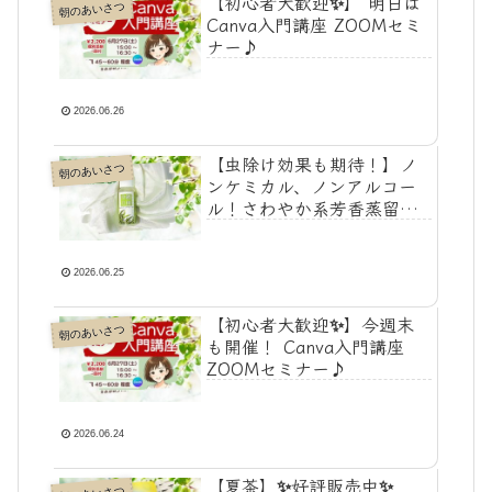
【初心者大歓迎✨】 明日は
朝のあいさつ
Canva入門講座 ZOOMセミ
ナー♪
2026.06.26
【虫除け効果も期待！】ノ
朝のあいさつ
ンケミカル、ノンアルコー
ル！さわやか系芳香蒸留水
♪
2026.06.25
【初心者大歓迎✨】今週末
朝のあいさつ
も開催！ Canva入門講座
ZOOMセミナー♪
2026.06.24
【夏茶】✨好評販売中✨