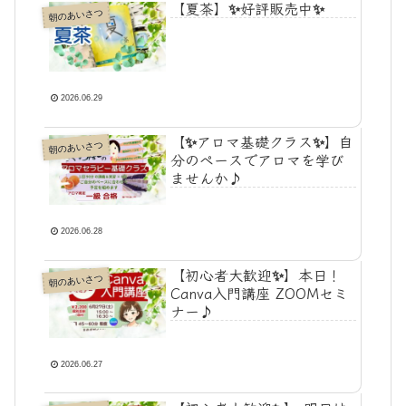
【夏茶】✨好評販売中✨
朝のあいさつ
2026.06.29
【✨アロマ基礎クラス✨】自
朝のあいさつ
分のペースでアロマを学び
ませんか♪
2026.06.28
【初心者大歓迎✨】本日！
朝のあいさつ
Canva入門講座 ZOOMセミ
ナー♪
2026.06.27