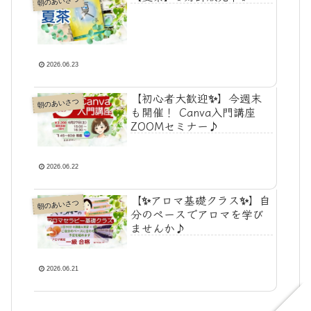
朝のあいさつ
2026.06.23
【初心者大歓迎✨】今週末
朝のあいさつ
も開催！ Canva入門講座
ZOOMセミナー♪
2026.06.22
【✨アロマ基礎クラス✨】自
朝のあいさつ
分のペースでアロマを学び
ませんか♪
2026.06.21