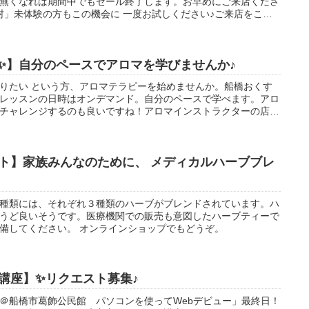
庫が無くなれば期間中でもセール終了します。お早めにご来店くださ
馬路村」未体験の方もこの機会に 一度お試しください♪ご来店をここ
✨】自分のペースでアロマを学びませんか♪
りたい という方、アロマテラピーを始めませんか。船橋おくす
レッスンの日時はオンデマンド。自分のペースで学べます。アロ
チャレンジするのも良いですね！アロマインストラクターの店主
気軽にお問合せ下さい。
ト】家族みんなのために、 メディカルハーブブレ
種類には、それぞれ３種類のハーブがブレンドされています。ハ
うど良いそうです。医療機関での販売も意図したハーブティーで
備してください。 オンラインショップでもどうぞ。
講座】✨リクエスト募集♪
＠船橋市葛飾公民館 パソコンを使ってWebデビュー」最終日！