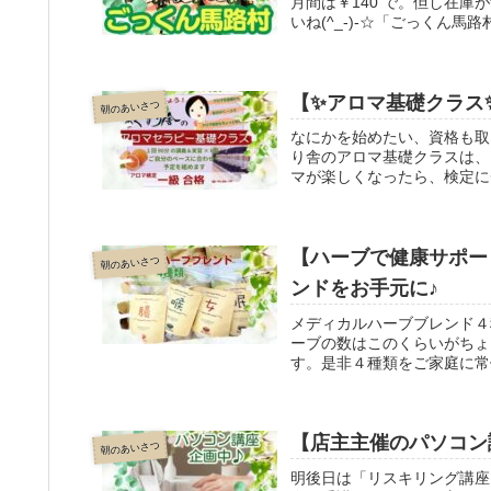
月間は￥140 で。但し在
いね(^_-)-☆「ごっくん
ろよりお待ちしております♡
【✨アロマ基礎クラス
朝のあいさつ
なにかを始めたい、資格も取
り舎のアロマ基礎クラスは、
マが楽しくなったら、検定に
が検定合格まで伴走します。
【ハーブで健康サポー
朝のあいさつ
ンドをお手元に♪
メディカルハーブブレンド４
ーブの数はこのくらいがちょ
す。是非４種類をご家庭に常
【店主主催のパソコン
朝のあいさつ
明後日は「リスキリング講座