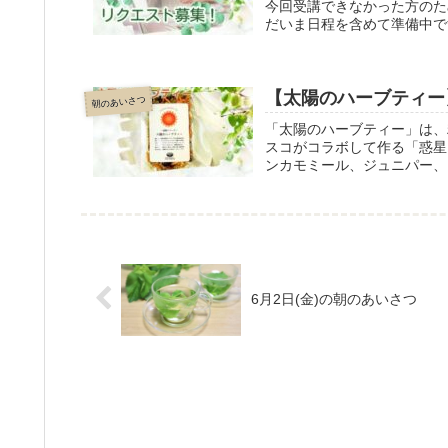
今回受講できなかった方のた
だいま日程を含めて準備中です
ください。
【太陽のハーブティー
朝のあいさつ
「太陽のハーブティー」は、
スコがコラボして作る「惑星
ンカモミール、ジュニパー、
が期待できます。
6月2日(金)の朝のあいさつ