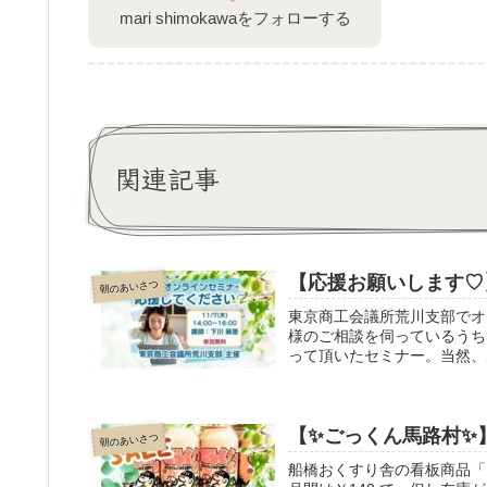
mari shimokawaをフォローする
関連記事
【応援お願いします♡
朝のあいさつ
東京商工会議所荒川支部でオ
様のご相談を伺っているうち
って頂いたセミナー。当然、
りがたいです。応援方法は無
しください。よろしくお願い
【✨ごっくん馬路村✨】
朝のあいさつ
船橋おくすり舎の看板商品「