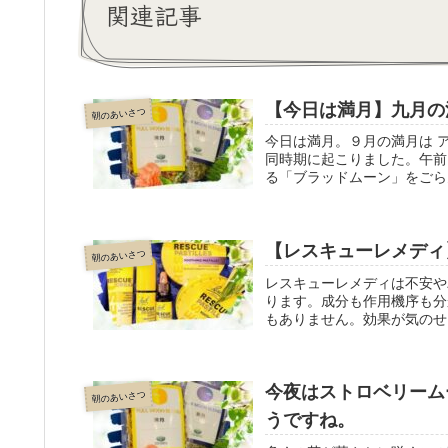
関連記事
【今日は満月】九月の
朝のあいさつ
今日は満月。９月の満月は 
同時期に起こりました。午前
る「ブラッドムーン」をごら
を受けて、うっかりミスをし
ルムーンブレンド」は香りが
【レスキューレメディ
朝のあいさつ
レスキューレメディは不安や
ります。成分も作用機序も分
もありません。効果が気のせ
大きな災害で不安になってい
今夜はストロベリーム
朝のあいさつ
うですね。