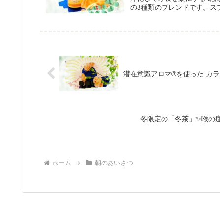
の3種類のブレンドです。ス
い。
潜在意識アロマ®を使った カ
冬限定の「冬茶」✨喉の
ホーム
朝のあいさつ