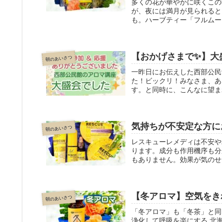
多くの花が華やかに咲くこの
が、夜には満月が見られると
も。ハーブティー「フルムー
てください。
【おかげさまで✨】大
朝のあいさつ
一昨日にお伝えした西部公民
た！ビックリ！みなさま、あ
す。と同時に、こんなに望ま
講座をご希望の方は船橋おくす
気持ちが不安定な方に
朝のあいさつ
レスキューレメディは不安や
ります。成分も作用機序も分
もありません。効果が気のせ
大きな災害で不安になってい
【冬アロマ】空気をき
朝のあいさつ
「冬アロマ」も「冬茶」と同
浄化して呼吸を楽にする 北