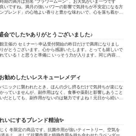
時期の満月は別名 “フラワームーン” 。お天気がいま一つです
良いですね。満月の強いパワーの影響で気持ちが不安定になる方
ンブレンド」の心地よい香りと豊かな味わいで、心を落ち着かせ
盛会でした✨ありがとうございました♪
館主催の セミナー✨申込受付開始の昨日だけで満席になりまし
りがとうございます。心から感謝いたします。とっても嬉しいで
れている！と思うと準備に いっそう力が入ります。同じ内容の
り舎までご連絡ください(^^)
お勧めしたいレスキューレメディ
パニックに襲われたとき、ほんの少し摂るだけで気持ちが楽にな
かっていませんが、副作用はなく、食事や薬剤と影響しあうこと
いだとしても、副作用がないのは魅力ですよね！元日から続いた
る方、是非一度お試しください。
れいにするブレンド精油✨
じく 冬限定の商品です。抗菌作用が強いティートリー、空気を
海道モミ、そして抗菌作用と鎮静作用を持ち合わせたラベンダー