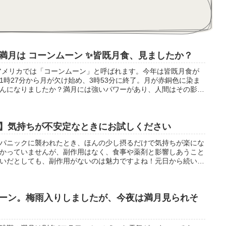
満月は コーンムーン ✨皆既月食、見ましたか？
アメリカでは「コーンムーン」と呼ばれます。今年は皆既月食が
1時27分から月が欠け始め、3時53分に終了。月が赤銅色に染ま
んになりましたか？満月には強いパワーがあり、人間はその影響
たり 衝動買いに走ったりしがちなのだとか。ハーブティー「フ
心地よく味わい豊かです。お月見のお供にどうぞ。
】気持ちが不安定なときにお試しください
パニックに襲われたとき、ほんの少し摂るだけで気持ちが楽にな
かっていませんが、副作用はなく、食事や薬剤と影響しあうこと
いだとしても、副作用がないのは魅力ですよね！元日から続いた
る方、是非一度お試しください。
ーン。梅雨入りしましたが、今夜は満月見られそ