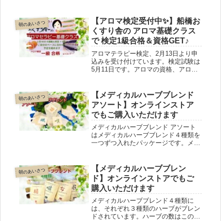
する 北海道モミ、そして抗菌作用と
鎮静作用を持ち合わせたラベンダーの
3種類のブレンドです。スプレーやア
【アロマ検定受付中✨】船橋お
朝のあいさつ
ロマストーンに落として、玄関や寝室
くすり舎の アロマ基礎クラス
でお使いください。
で 検定1級合格＆資格GET♪
アロマテラピー検定、2月13日より申
込みを受け付けています。検定試験は
5月11日です。アロマの資格、アロマ
アドバイザーを目指そう！ と決意さ
れたあなた！今から準備しましょう！
船橋おくすり舎のアロマ基礎クラスを
【メディカルハーブブレンド
朝のあいさつ
受講しませんか。アロマインストラク
アソート】オンラインストア
ターの店主が、 検定一級合格までサ
でもご購入いただけます
ポートいたします。
メディカルハーブブレンド アソート
はメディカルハーブブレンド４種類を
一つずつ入れたパッケージです。メデ
ィカルハーブブレンドはご家庭に4種
類とも常備するのがおすすめ！お試し
やすい形を考えたらこの形になりまし
【メディカルハーブブレン
朝のあいさつ
た。オンラインストア でもご購入い
ド】オンラインストアでもご
ただけます。
購入いただけます
メディカルハーブブレンド４種類に
は、それぞれ３種類のハーブがブレン
ドされています。ハーブの数はこのく