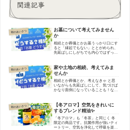
関連記事
お墓について考えてみません
朝のあいさつ
か
相続とか葬儀とかお墓うっかり口にす
ると「縁起でもない」ととがめられ、
先延ばしにしがちでも内心ではずっと
気にしてる方も多いのでは？そんな私
たちのための対談形式のオンラインセ
ミナー「どうする？ 相続」第１回
家や土地の相続、考えてみま
朝のあいさつ
「お墓 どうする？」開催します。
せんか
相続とか葬儀とか、考えなきゃ と思
いながらも先延ばしにして、気づけば
かなり面倒になっていることも！なか
でも家や土地の処分は大変です。大変
になる前に対策を！対談形式のオンラ
インセミナー「どうする？ 相続」第
【冬アロマ】空気をきれいに
朝のあいさつ
２回「お家 どうする？」開催しま
するブレンド精油✨
す。
「冬アロマ」も「冬茶」と同じく 冬
限定の商品です。抗菌作用が強いティ
ートリー、空気を浄化して呼吸を楽に