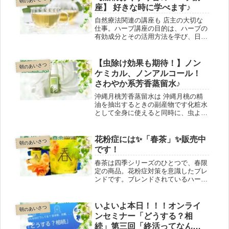
座】 好きな時に学べます♪
自然療法関連の講座も 店主の大切な
仕事。ハーブ講座の目的は、ハーブの
有効成分とその活用方法を学び、日常
生活に活かすことです。扱うハーブは
メディカルハーブ検定の対象となって
いるものが中心ですが検定が目的では
【虫除け効果も期待！】ノン
朝のあいさつ
なく 自分のペースで学びたい方に最
ケミカル、ノンアルコール！
適です。
さわやか系芳香蒸留水♪
沖縄月桃芳香蒸留水は 沖縄月桃の精
油を抽出するときの副産物です化粧水
として全身に使えると同時に、虫よけ
にもなりますお子さんやペットにも安
心の、ノンアルコール、ノンケミカル
持ち歩きにも便利な 50ｍL のプラス
花粉症には✨「春茶」✨販売中
朝のあいさつ
チックスプレーボトルです
です！
春茶は四季シリーズのひとつで、春限
定の商品。花粉症対策を意識したブレ
ンドです。ブレンドされているハーブ
には、スッキリと症状を緩和する効果
や、ビタミンC補給が期待できます。
今年も2月1日より販売開始しました。
いよいよ本日！！！オンライ
朝のあいさつ
症状の軽い方ならこれだけで花粉症対
ンセミナー「どうする？相
策OKかも！？
続」第三回「終活ってなんな