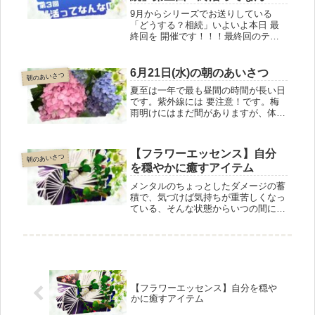
のよ？」
9月からシリーズでお送りしている
「どうする？相続」いよいよ本日 最
終回を 開催です！！！最終回のテー
マは「終活ってなんなのよ？」終活カ
ウンセラーと船橋おくすり舎店主の
対談形式のオンラインセミナー、本日
6月21日(水)の朝のあいさつ
朝のあいさつ
2月29日(木)14時～。後追い視聴もで
夏至は一年で最も昼間の時間が長い日
きます！
です。紫外線には 要注意！です。梅
雨明けにはまだ間がありますが、体調
にはくれぐれもお気を付けください。
夏茶 は暑い時期の体調管理にピッタ
リです。お求めは船橋おくすり舎 ま
【フラワーエッセンス】自分
朝のあいさつ
たはオンラインストア でどうぞ。
を穏やかに癒すアイテム
メンタルのちょっとしたダメージの蓄
積で、気づけば気持ちが重苦しくなっ
ている、そんな状態からいつの間にか
解放してくれるのが、本日ご紹介する
フラワーエッセンス植物のエネルギー
で心を癒す自然療法のひとつで、副作
用の心配も、食品や 他の薬剤との相
互作用もありません。エッセンスは38
種類。ご自分で選んでも、店主がお手
伝いしても。
【フラワーエッセンス】自分を穏や
かに癒すアイテム