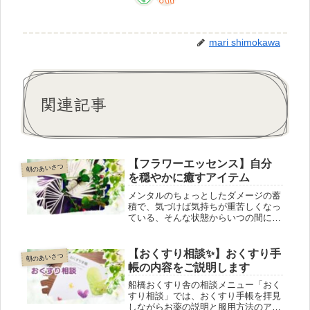
mari shimokawa
関連記事
【フラワーエッセンス】自分
朝のあいさつ
を穏やかに癒すアイテム
メンタルのちょっとしたダメージの蓄
積で、気づけば気持ちが重苦しくなっ
ている、そんな状態からいつの間にか
解放してくれるのが、本日ご紹介する
フラワーエッセンス植物のエネルギー
で心を癒す自然療法のひとつで、副作
【おくすり相談✨】おくすり手
朝のあいさつ
用の心配も、食品や 他の薬剤との相
帳の内容をご説明します
互作用もありません。エッセンスは38
種類。ご自分で選んでも、店主がお手
船橋おくすり舎の相談メニュー「おく
伝いしても。
すり相談」では、おくすり手帳を拝見
しながらお薬の説明と服用方法のアド