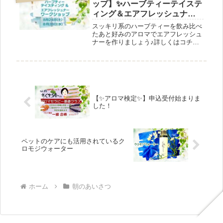
ップ】✨ハーブティーテイステ
ます。地味に地道に頑張っている薬剤
ィング＆エアフレッシュナー
師仲間と働く店主に会いに来てくださ
作り♪
い！
スッキリ系のハーブティーを飲み比べ
たあと好みのアロマでエアフレッシュ
ナーを作りましょう♪詳しくはコチラ
⇒https://ws.formzu.net/fgen/S723412
510/日時が合わない方もあきらめずに
メールでご相談ください。
【✨アロマ検定✨】申込受付始まりま
した！
ペットのケアにも活用されているク
ロモジウォーター
ホーム
朝のあいさつ