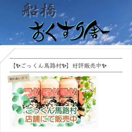
【✨ごっくん馬路村✨】好評販売中✨
朝のあいさつ