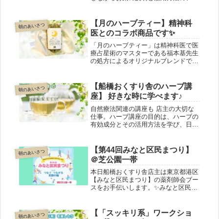
バイスをします。ご家族の薬について
は、必ず事前にご本人の了承を頂いて
ください。医師の処方を変更するもの
【月のハーブティー】精神科
朝のあいさつ
ではありません。この点はご理解の
医とのコラボ商品です✨
上、ご相談ください。
「月のハーブティー」は精神科医で医
療占星術のマスターである福本基先生
の処方によるオリジナルブレンドで
す。内容はレモングラス・リンデン・
北海道白樺・沖縄サンニン（月桃）女
性の美と健康をサポートするためのブ
【船橋おくすり舎のハーブ講
朝のあいさつ
レンド。是非、船橋おくすり舎で試飲
座】 好きな時に学べます♪
してください。
自然療法関連の講座も 店主の大切な
仕事。ハーブ講座の目的は、ハーブの
有効成分とその活用方法を学び、日常
生活に活かすことです。扱うハーブは
メディカルハーブ検定の対象となって
いるものが中心ですが検定が目的では
【第44回みなと区民まつり】
朝のあいさつ
なく 自分のペースで学びたい方に最
＠芝公園一帯
適です。
本日船橋おくすり舎店主は東京都港区
【みなと区民まつり】の薬剤師会ブー
スをお手伝いします。✨みなと区民ま
つり✨毎年、芝公園一帯を使って開催
されていてる国際色豊かなイベントら
しいです。薬剤師会はセルフケアの啓
【「スッキリ系」ワークショ
朝のあいさつ
蒙や骨密度測定など地味～な活動をし