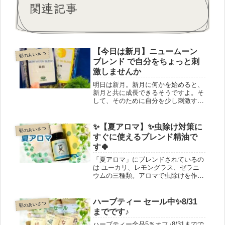
関連記事
【今日は新月】ニュームーン
朝のあいさつ
ブレンド で自分をちょっと刺
激しませんか
明日は新月。新月に何かを始めると、
新月と共に成長できるそうですよ。そ
して、そのために自分を少し刺激する
と良いそうです。新月のお茶 ニュー
ムーンブレンドはちょっと刺激的な風
味。今日のうちにこのお茶を用意し
✨【夏アロマ】✨虫除け対策に
朝のあいさつ
て、明日はご自身を刺激してみてはい
すぐに使えるブレンド精油で
かがでしょう。
す🍀
「夏アロマ」にブレンドされているの
は ユーカリ、レモングラス、ゼラニ
ウムの三種類。アロマで虫除けを作る
なら、この「夏アロマ」だけでバッチ
リです。無水エタノール10mLに夏ア
ロマを10滴おとし、よく混ぜてから精
ハーブティー セール中✨8/31
朝のあいさつ
製水を40mL加えたら完成。スプレー
までです♪
ボトルに移して使ってください。ワー
クショップもできますヨ♪
ハーブティー全品5％オフ♪8/31までで