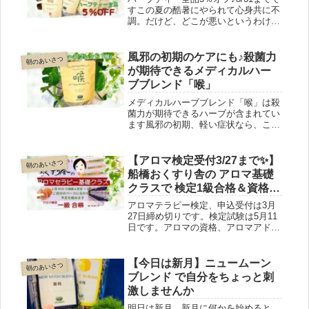
すこの夏の酷暑にやられて心身共に不
調。だけど、どこが悪いというわけで
はないので、受診はできない。手軽に
自分をケアしたい。そんな方にはハー
ブティーがおすすめ。選ぶハーブティ
風邪の初期のケアにも♪殺菌力
朝のあいさつ
ーで自分の体調が分かることも。
が期待できるメディカルハー
ブブレンド「喉」
メディカルハーブブレンド「喉」は殺
菌力が期待できるハーブが含まれてい
ます風邪の初期、軽い症状なら、この
ハーブティーだけでケアできますティ
ーバッグ 5包入りと30包入りがありま
す薬っぽくて苦手、という方もいらっ
【アロマ検定受付3/27まで✨】
朝のあいさつ
しゃいます最初は5包入りでお試しく
船橋おくすり舎の アロマ基礎
ださい
クラスで 検定1級合格＆資格
GET♪
アロマテラピー検定、申込受付は3月
27日締め切りです。検定試験は5月11
日です。アロマの資格、アロマアドバ
イザーを目指そう！ と決意されたあ
なた！今から準備しましょう！ 船橋
おくすり舎のアロマ基礎クラスを受講
【今日は新月】ニュームーン
朝のあいさつ
しませんか。アロマインストラクター
ブレンド で自分をちょっと刺
の店主が、 検定一級合格までサポー
激しませんか
トいたします。
明日は新月。新月に何かを始めると、