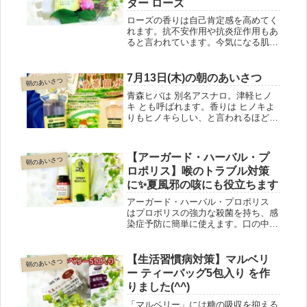
ター ローズ
ローズの香りは自己肯定感を高めてく
れます。抗不安作用や抗炎症作用もあ
ると言われています。今気になる肌荒
れをやさしくケアするだけでなく、不
安感を抑えて「不感蒸泄」を抑制。肌
あれの予防にも効果が期待できます。
7月13日(木)の朝のあいさつ
朝のあいさつ
フローラルウォーター ローズ 一度お
青森ヒバは 別名アスナロ。津軽ヒノ
試しください。
キ とも呼ばれます。香りは ヒノキよ
りもヒノキらしい、と言われるほどで
す。船橋おくすり舎では、青森ヒバ芳
香蒸留水 が人気です。抗菌作用があ
るので 除菌用に使えますし、お風呂
【アーガード・ハーバル・プ
朝のあいさつ
に垂らしてヒノキ風呂気分も楽しめま
ロポリス】喉のトラブル対策
す。
に✨夏風邪の咳にも役立ちます
アーガード・ハーバル・プロポリス
はプロポリスの強力な殺菌を持ち、感
染症予防に簡単に使えます。口の中に
直接スプレーしたり、飲み物に数回ス
プレーして飲むとか。急に咳き込んだ
時にもワンプッシュで 咳が治まりま
【生活習慣病対策】マルベリ
朝のあいさつ
す。電車の中などでとっても助かりま
ー ティーバッグ5包入り を作
すヨ。鞄にひとつご用意ください(^^)
りました(^^)
「マルベリー」には糖の吸収を抑える