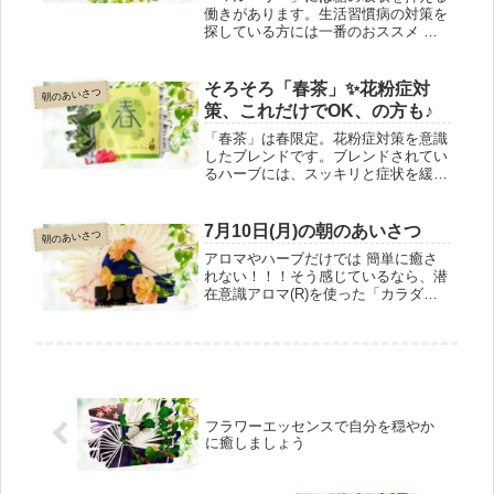
働きがあります。生活習慣病の対策を
探している方には一番のおススメ ！
いきなりティーバッグ30包入りを買う
のは抵抗がある、という方のために、
ティーバッグ5包入りを作りました♪血
そろそろ「春茶」✨花粉症対
朝のあいさつ
糖値をコントロールしたい方、お試し
策、これだけでOK、の方も♪
ください！
「春茶」は春限定。花粉症対策を意識
したブレンドです。ブレンドされてい
るハーブには、スッキリと症状を緩和
する効果や、ビタミンC補給が期待で
きます。販売元では2月1日より販売開
始ですが、船橋おくすり舎では 昨シ
7月10日(月)の朝のあいさつ
朝のあいさつ
ーズンのもの(賞味期限2026.1月)を若
アロマやハーブだけでは 簡単に癒さ
干価格を抑えて販売してます。
れない！！！そう感じているなら、潜
在意識アロマ(R)を使った「カラダと
ココロのメンテナンス」受けてみてく
ださい。ご自身が気づかなかった 心
身の不調を、お話をしながら ゆっく
りとリセットしていきます。
フラワーエッセンスで自分を穏やか
に癒しましょう