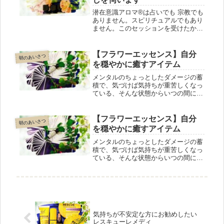
なります(^^)お家の中で体を動かし
て、体もお家もリフレッシュしましょ
潜在意識アロマ®は占いでも 宗教でも
う.。
ありません。スピリチュアルでもあり
ません。このセッションを受けたから
といって、アロマやハーブをお勧めす
ることもありません。香りは話のきっ
かけです。その後は意外な方向に話が
【フラワーエッセンス】自分
朝のあいさつ
進むこともあります。体調不良の原因
を穏やかに癒すアイテム
が分かることもあります。
メンタルのちょっとしたダメージの蓄
積で、気づけば気持ちが重苦しくなっ
ている、そんな状態からいつの間にか
解放してくれるのが、本日ご紹介する
フラワーエッセンス植物のエネルギー
で心を癒す自然療法のひとつで、副作
【フラワーエッセンス】自分
朝のあいさつ
用の心配も、食品や 他の薬剤との相
を穏やかに癒すアイテム
互作用もありません。エッセンスは38
種類。ご自分で選んでも、店主がお手
メンタルのちょっとしたダメージの蓄
伝いしても。
積で、気づけば気持ちが重苦しくなっ
ている、そんな状態からいつの間にか
解放してくれるのが、本日ご紹介する
フラワーエッセンス植物のエネルギー
で心を癒す自然療法のひとつで、副作
用の心配も、食品や 他の薬剤との相
互作用もありません。エッセンスは38
種類。ご自分で選んでも、店主がお手
伝いしても。
気持ちが不安定な方にお勧めしたい
レスキューレメディ