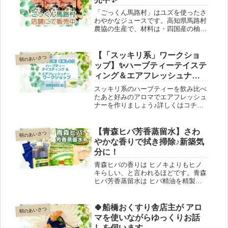
「ごっくん馬路村」はユズを使ったさ
わやかなジュースです。高知県馬路村
農協の生産で、材料は・四国産の柚
子・清流安田川の水・ハチミツの３つ
だけ炭酸が入っていないのでお子さん
も飲めるし、スクリューキャップのア
【「スッキリ系」ワークショ
朝のあいさつ
ルミ缶なので持ち歩きも楽！なので、
ップ】✨ハーブティーテイステ
お散歩のお供に最適！お求めは船橋お
ィング＆エアフレッシュナー
くすり舎で♪お待ちしております。
作り♪
スッキリ系のハーブティーを飲み比べ
たあと好みのアロマでエアフレッシュ
ナーを作りましょう♪詳しくはコチラ
⇒https://ws.formzu.net/fgen/S723412
510/日時が合わない方もあきらめずに
メールでご相談ください。
【青森ヒバ芳香蒸留水】さわ
朝のあいさつ
やかな香りで拭き掃除♪新築気
分に！
青森ヒバの香りは ヒノキよりもヒノ
キらしい、と言われるほどです。青森
ヒバ芳香蒸留水は ヒバ精油を精製す
るときの副産物。ヒバ精油がわずかに
溶け込んでほんのり香り、ヒバの持つ
抗菌作用も期待できます。バケツの水
🍀船橋おくすり舎店主が アロ
朝のあいさつ
にこの芳香蒸留水を少し加えて拭き掃
マを使いながらゆっくりお話
除してみてください！空気が清々しく
しを伺います