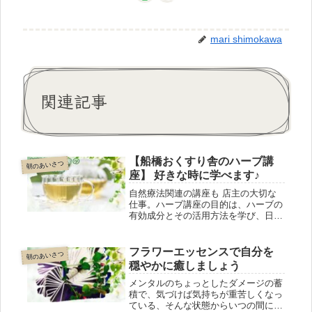
mari shimokawa
関連記事
【船橋おくすり舎のハーブ講
朝のあいさつ
座】 好きな時に学べます♪
自然療法関連の講座も 店主の大切な
仕事。ハーブ講座の目的は、ハーブの
有効成分とその活用方法を学び、日常
生活に活かすことです。扱うハーブは
メディカルハーブ検定の対象となって
いるものが中心ですが検定が目的では
フラワーエッセンスで自分を
朝のあいさつ
なく 自分のペースで学びたい方に最
穏やかに癒しましょう
適です。
メンタルのちょっとしたダメージの蓄
積で、気づけば気持ちが重苦しくなっ
ている、そんな状態からいつの間にか