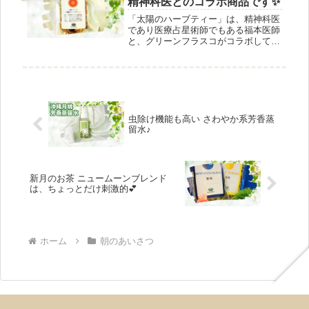
精神科医とのコラボ商品です✨
上、ご相談ください。
「太陽のハーブティー」は、精神科医
であり医療占星術師でもある福本医師
と、グリーンフラスコがコラボして作
る「惑星シリーズ」の第一弾です。処
方内容は、カレンデュラ、ジャーマン
カモミール、ジュニパー、ローズマリ
ー。解毒作用、肌トラブルの緩和、リ
フレッシュ効果が期待できます。
虫除け機能も高い さわやか系芳香蒸
留水♪
新月のお茶 ニュームーンブレンド
は、ちょっとだけ刺激的💕
ホーム
朝のあいさつ