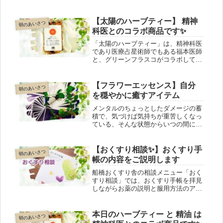
解放してくれるのが、本日ご紹介する
フラワーエッセンス植物のエネルギー
で心を癒す自然療法のひとつで、副作
【太陽のハーブティー】 精神
朝のあいさつ
用の心配も、食品や 他の薬剤との相
科医とのコラボ商品です✨
互作用もありません。エッセンスは38
種類。ご自分で選んでも、店主がお手
「太陽のハーブティー」は、精神科医
伝いしても。
であり医療占星術師でもある福本医師
と、グリーンフラスコがコラボして作
る「惑星シリーズ」の第一弾です。処
方内容は、カレンデュラ、ジャーマン
カモミール、ジュニパー、ローズマリ
【フラワーエッセンス】自分
朝のあいさつ
ー。解毒作用、肌トラブルの緩和、リ
を穏やかに癒すアイテム
フレッシュ効果が期待できます。
メンタルのちょっとしたダメージの蓄
積で、気づけば気持ちが重苦しくなっ
ている、そんな状態からいつの間にか
解放してくれるのが、本日ご紹介する
フラワーエッセンス植物のエネルギー
で心を癒す自然療法のひとつで、副作
【おくすり相談✨】おくすり手
朝のあいさつ
用の心配も、食品や 他の薬剤との相
帳の内容をご説明します
互作用もありません。エッセンスは38
種類。ご自分で選んでも、店主がお手
船橋おくすり舎の相談メニュー「おく
伝いしても。
すり相談」では、おくすり手帳を拝見
しながらお薬の説明と服用方法のアド
バイスをします。ご家族の薬について
は、必ず事前にご本人の了承を頂いて
ください。医師の処方を変更するもの
本日のハーブティー と 精油 は
朝のあいさつ
ではありません。この点はご理解の