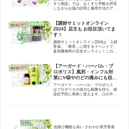
すり相談」では、おくすり手帳を拝見
しながらお薬の説明と服用方法のアド
バイスをします。ご家族の薬について
は、必ず事前にご本人の了承を頂いて
ください。医師の処方を変更するもの
【講師サミットオンライン
朝のあいさつ
ではありません。この点はご理解の
2024】店主も お役目頂いてま
上、ご相談ください。
す！
講師サミットオンライン2024は「人材
育成」「教育」に関するイベントで、
参加費無料の完全オンライン！このイ
ベントで私は13日(金)19:30～井上幸一
郎講師のセミナーB の司会を務めま
す。是非とも、こちらから申し込んで
【アーガード・ハーバル・プ
朝のあいさつ
応援してください⇒ https://j-
ロポリス】風邪・インフル対
pia.net/summit2024/
策に✨咳やのどの痛みにも役立
ちます
アーガード・ハーバル・プロポリス
はプロポリスの強力な殺菌を持ち、感
染症予防に簡単に使えます。口の中に
直接スプレーしたり、飲み物に数回ス
プレーして飲むとか。急に咳き込んだ
時にもワンプッシュで 咳が治まりま
す。電車の中などでとっても助かりま
すヨ。鞄にひとつご用意ください(^^)
虫除け機能も高い さわやか系芳香蒸