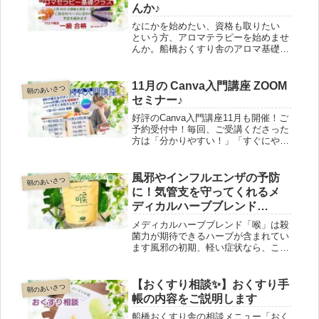
んか♪
なにかを始めたい、資格も取りたい
という方、アロマテラピーを始めませ
んか。船橋おくすり舎のアロマ基礎ク
ラスは、レッスンの日時はオンデマン
ド。自分のペースで学べます。アロマ
が楽しくなったら、検定にチャレンジ
11月の Canva入門講座 ZOOM
朝のあいさつ
するのも良いですね！アロマインスト
セミナー♪
ラクターの店主が検定合格まで伴走し
ます。気軽にお問合せ下さい。
好評のCanva入門講座11月も開催！ご
予約受付中！毎回、ご受講くださった
方は「分かりやすい！」「すぐにやっ
てみたい！」と言ってくださいます。
実際使うと必ず聞きたいことが出るの
で、別日に質問時間を設けます。まず
風邪やインフルエンザの予防
朝のあいさつ
は一回ご受講ください！
に！気管支を守ってくれるメ
ディカルハーブブレンド
「喉」
メディカルハーブブレンド「喉」は殺
菌力が期待できるハーブが含まれてい
ます風邪の初期、軽い症状なら、この
ハーブティーだけでケアできますティ
ーバッグ 5包入りと30包入りがありま
す薬っぽくて苦手、という方もいらっ
【おくすり相談✨】おくすり手
朝のあいさつ
しゃいます最初は5包入りでお試しく
帳の内容をご説明します
ださい
船橋おくすり舎の相談メニュー「おく