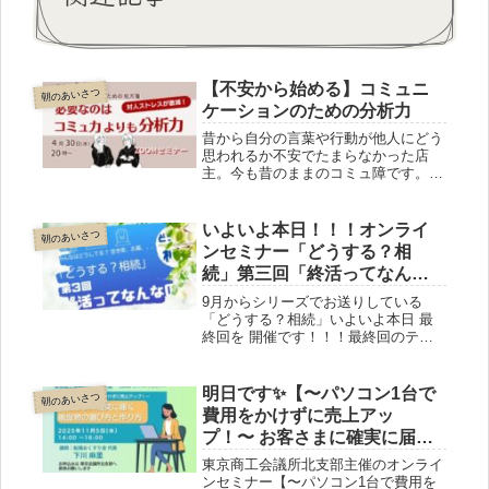
【不安から始める】コミュニ
朝のあいさつ
ケーションのための分析力
昔から自分の言葉や行動が他人にどう
思われるか不安でたまらなかった店
主。今も昔のままのコミュ障です。そ
んな私が、自然体でお客様とお話する
ためにどんなことをしているか。そ
の“手の内”をお伝えします。気になる
いよいよ本日！！！オンライ
朝のあいさつ
人はコチラをチェックしてください
ンセミナー「どうする？相
⇒https://okusuriya1003.wixsite.com/c
続」第三回「終活ってなんな
ommunication
のよ？」
9月からシリーズでお送りしている
「どうする？相続」いよいよ本日 最
終回を 開催です！！！最終回のテー
マは「終活ってなんなのよ？」終活カ
ウンセラーと船橋おくすり舎店主の
対談形式のオンラインセミナー、本日
明日です✨【〜パソコン1台で
朝のあいさつ
2月29日(木)14時～。後追い視聴もで
費用をかけずに売上アッ
きます！
プ！〜 お客さまに確実に届く
販促物の選び方と作り方】＠
東京商工会議所北支部主催のオンライ
東京商工会議所北支部
ンセミナー【〜パソコン1台で費用を