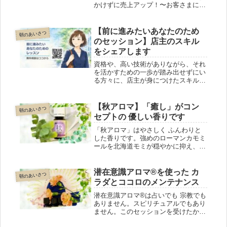
かけずに売上アップ！〜お客さまに確
実に届く販促物の選び方と作り方】店
主が講師を務めます一昨年と同じテー
マで機会をいただけました。感謝で
【前に進みたいあなたのため
朝のあいさつ
す。東京都以外の方でも参加できます
のセッション】店主のスキル
ヨ(^_-)-☆下のURLより直接お申し込み
をシェアします
ください✨https://myevent.tokyo-
cci.or.jp/detail.php?
資格や、高い技術がありながら、それ
event_kanri_id=206091
を活かすための一歩が踏み出せずにい
る方々に、店主が身につけたスキルを
シェアします。起業塾は経済的にも心
理的にも敷居が高い！と思う方に、お
勧めです。 今店主がとっても力を入
【秋アロマ】「癒し」がコン
朝のあいさつ
れている仕事です。
セプトの 優しい香りです
「秋アロマ」はやさしく ふんわりと
した香りです。強めのローマンカモミ
ールを北海道モミが穏やかに抑え、マ
ンダリンとオレンジの甘さ・さわやか
さ・繊細さが加わって、心身の疲れを
癒してくれる優しい香りになっていま
潜在意識アロマ®を使った カ
朝のあいさつ
す。酷暑で疲れた心身をこの香りで労
ラダとココロのメンテナンス
わってください。
潜在意識アロマ®は占いでも 宗教でも
ありません。スピリチュアルでもあり
ません。このセッションを受けたから
といって、アロマやハーブをお勧めす