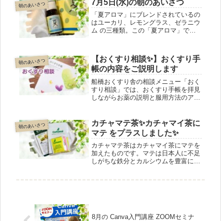
ください。医師の処方を変更するもの
7月5日(水)の朝のあいさつ
朝のあいさつ
ではありません。この点はご理解の
「夏アロマ」にブレンドされているの
上、ご相談ください。
はユーカリ、レモングラス、ゼラニウ
ム の三種類。この「夏アロマ」でバ
ッチリ虫除けが作れます。ペパーミン
トを加えればスッキリ感はさらにアッ
プします。虫よけスプレーのワークシ
【おくすり相談✨】おくすり手
朝のあいさつ
ョップもできます！ご連絡ください♪
帳の内容をご説明します
船橋おくすり舎の相談メニュー「おく
すり相談」では、おくすり手帳を拝見
しながらお薬の説明と服用方法のアド
バイスをします。ご家族の薬について
は、必ず事前にご本人の了承を頂いて
ください。医師の処方を変更するもの
カチャマテ茶✨カチャマイ茶に
朝のあいさつ
ではありません。この点はご理解の
マテ をプラスしました✨
上、ご相談ください。
カチャマテ茶はカチャマイ茶にマテを
加えたものです。マテは日本人に不足
しがちな鉄分とカルシウムを豊富に含
んでいて、バイタリティーを高めてく
れます。カチャマイ茶よりも 力強い
味わいです。体調管理に、特にちょっ
と疲れ気味だと感じた時におすすめで
す。
8月の Canva入門講座 ZOOMセミナ